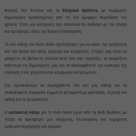
Φυσικά, δεν λείπουν και τα
Εποχιακά προϊόντα
, με κεραμικές
δημιουργίες εμπνευσμένες από τις πιο όμορφες περιόδους του
χρόνου. Είναι μια κατηγορία που ανανεώνεται ανάλογα με την εποχή
και προσφέρει ιδέες για δώρα ή διακόσμηση.
Το νέο eshop του Kuro Neko σχεδιάστηκε για να κάνει την αναζήτηση
και την αγορά πιο απλή, γρήγορη και ευχάριστη. Στόχος μας είναι να
μπορείτε να βρίσκετε εύκολα αυτό που σας ταιριάζει, να γνωρίζετε
καλύτερα τις δημιουργίες μας και να απολαμβάνετε την εμπειρία της
επιλογής ενός χειροποίητου κεραμικού αντικειμένου.
Σας προσκαλούμε να περιηγηθείτε στο νέο μας eshop και να
ανακαλύψετε κεραμικά κομμάτια φτιαγμένα με φαντασία, τεχνική και
αγάπη για το χειροποίητο.
Η
κατασκευή eshop
για το Kuro Neko έγινε από τη Web Builders, με
στόχο να προσφέρει μια σύγχρονη, λειτουργική και ευχάριστη
εμπειρία περιήγησης και αγορών.