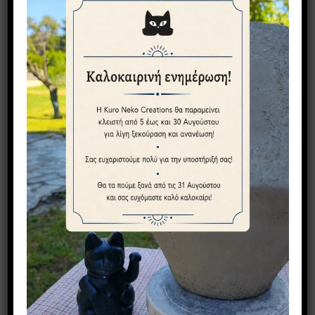
Τελευταία Άρθρα
Τεχνικές Κεραμικής Raku: Η Τέχνη
της Φωτιάς στα Χειροποίητα
Κεραμικα
Σπάνε εύκολα τα stoneware;
Τι είναι τα stoneware κεραμικά;
Πλήρης οδηγός για τα χειροποίητα