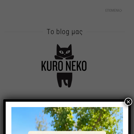
ΕΠΌΜΕΝΑ
Το blog μας
×
Η Μαυρόγατα
Άκρως παιχνιδιάρα και δημιουργική αλλά αντικοινωνική
γατοκεραμίστρια!