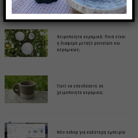
κεραμικά
Χειροποίητα κεραμικά: Ποια είναι
η διαφορά μεταξύ porcelain και
κεραμικών;
Γιατί να επενδύσετε σε
χειροποιητα κεραμικα;
Νέο eshop για καλύτερη εμπειρία