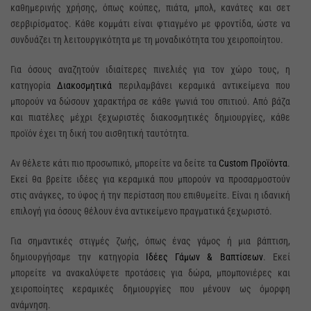
καθημερινής χρήσης, όπως κούπες, πιάτα, μπολ, κανάτες και σετ
σερβιρίσματος. Κάθε κομμάτι είναι φτιαγμένο με φροντίδα, ώστε να
συνδυάζει τη λειτουργικότητα με τη μοναδικότητα του χειροποίητου.
Για όσους αναζητούν ιδιαίτερες πινελιές για τον χώρο τους, η
κατηγορία
Διακοσμητικά
περιλαμβάνει κεραμικά αντικείμενα που
μπορούν να δώσουν χαρακτήρα σε κάθε γωνιά του σπιτιού. Από βάζα
και πιατέλες μέχρι ξεχωριστές διακοσμητικές δημιουργίες, κάθε
προϊόν έχει τη δική του αισθητική ταυτότητα.
Αν θέλετε κάτι πιο προσωπικό, μπορείτε να δείτε τα
Custom Προϊόντα
.
Εκεί θα βρείτε ιδέες για κεραμικά που μπορούν να προσαρμοστούν
στις ανάγκες, το ύφος ή την περίσταση που επιθυμείτε. Είναι η ιδανική
επιλογή για όσους θέλουν ένα αντικείμενο πραγματικά ξεχωριστό.
Για σημαντικές στιγμές ζωής, όπως ένας γάμος ή μια βάπτιση,
δημιουργήσαμε την κατηγορία
Ιδέες Γάμων & Βαπτίσεων
. Εκεί
μπορείτε να ανακαλύψετε προτάσεις για δώρα, μπομπονιέρες και
χειροποίητες κεραμικές δημιουργίες που μένουν ως όμορφη
ανάμνηση.