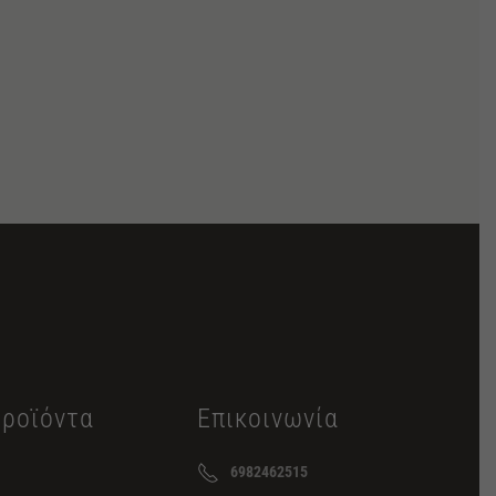
Προϊόντα
Επικοινωνία
6982462515