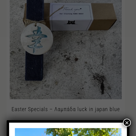
Easter Specials – Λαμπάδα luck in japan blue
×
15,00
€