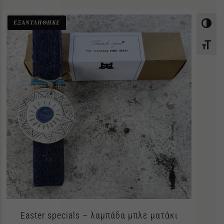
ΕΞΑΝΤΛΗΘΗΚΕ
Εναλλαγ
Εναλλαγ
Easter specials – λαμπάδα μπλε ματάκι