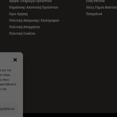
Αγορά/ Πληρωμή Προϊόντων
Είδη σπιτιού
Παράδοση/ Αποστολή Προϊόντων
Ιδέες Γάμου Βαπτίσ
Όροι Χρήσης
Πασχαλινά
Πολιτική Ακύρωσης/ Επιστροφών
Πολιτική Απορρήτου
Πολιτική Cookies
s για την
 εν λόγω
α, όπως
υγκατάθεση ή
ς και
τιμήσεων