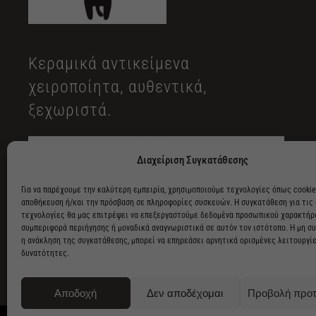
Κεραμικά αντικείμενα
χειροποίητα, αυθεντικά,
ξεχωριστά.
Διαχείριση Συγκατάθεσης
Για να παρέχουμε την καλύτερη εμπειρία, χρησιμοποιούμε τεχνολογίες όπως cookie
αποθήκευση ή/και την πρόσβαση σε πληροφορίες συσκευών. Η συγκατάθεση για τις
τεχνολογίες θα μας επιτρέψει να επεξεργαστούμε δεδομένα προσωπικού χαρακτήρ
συμπεριφορά περιήγησης ή μοναδικά αναγνωριστικά σε αυτόν τον ιστότοπο. Η μη σ
η ανάκληση της συγκατάθεσης, μπορεί να επηρεάσει αρνητικά ορισμένες λειτουργίε
δυνατότητες.
Αποδοχή
Δεν αποδέχομαι
Προβολή προ