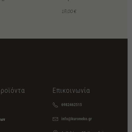
18,00
€
Προϊόντα
Επικοινωνία
6982462515
info@kuroneko.gr
εων