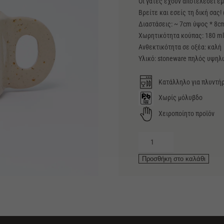
Οι γάτες έχουν αποτελέσει έ
Βρείτε και εσείς τη δική σας!
Διαστάσεις: ~ 7cm ύψος * 8c
Χωρητικότητα κούπας: 180 ml
Ανθεκτικότητα σε οξέα: καλή
Υλικό: stoneware πηλός υψηλώ
Κατάλληλο για πλυντήρ
Χωρίς μόλυβδο
Χειροποίητο προϊόν
Κούπα
Cats
Προσθήκη στο καλάθι
small
ποσότητα