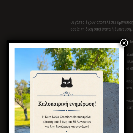
Οι γάτες έχουν αποτελέσει έμπνευσ
εσείς τη δική σας! (γάτα ή έμπνευση…
×
Τα χειροποίητα κεραμικά μας είναι
fo
Αν θέλετε να διατηρήσετε την γυαλά
χρονικό διάστημα, προτιμήστε το πλύ
είναι καλό να ξεπλένονται γρήγορα α
Θυμηθείτε ότι η χειροποίητη διαδικ
διαφοροποιήσεις στο χρώμα και στο
Οι
χρόνοι παράδοσης
ποικίλουν ανάλο
5 έως 9 ημέρες για λίγα τεμάχια, κα