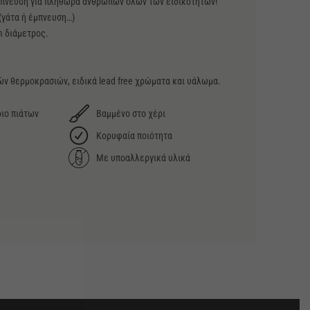
μπνευση για πληθώρα ανθρώπων όλων των ειδικοτήτων!
 (γάτα ή έμπνευση…)
m διάμετρος.
ν θερμοκρασιών, ειδικά lead free χρώματα και υάλωμα.
ιο πιάτων
Βαμμένο στο χέρι
Κορυφαία ποιότητα
Με υποαλλεργικά υλικά