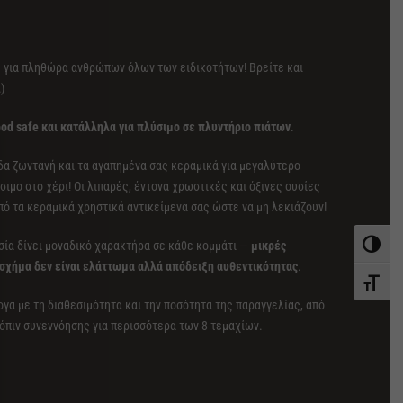
η για πληθώρα ανθρώπων όλων των ειδικοτήτων! Βρείτε και
)
od safe και κατάλληλα για πλύσιμο σε πλυντήριο πιάτων
.
δα ζωντανή και τα αγαπημένα σας κεραμικά για μεγαλύτερο
σιμο στο χέρι! Οι λιπαρές, έντονα χρωστικές και όξινες ουσίες
πό τα κεραμικά χρηστικά αντικείμενα σας ώστε να μη λεκιάζουν!
ασία δίνει μοναδικό χαρακτήρα σε κάθε κομμάτι —
μικρές
Εναλλαγ
 σχήμα δεν είναι ελάττωμα αλλά απόδειξη αυθεντικότητας
.
Εναλλαγ
γα με τη διαθεσιμότητα και την ποσότητα της παραγγελίας, από
τόπιν συνεννόησης για περισσότερα των 8 τεμαχίων.