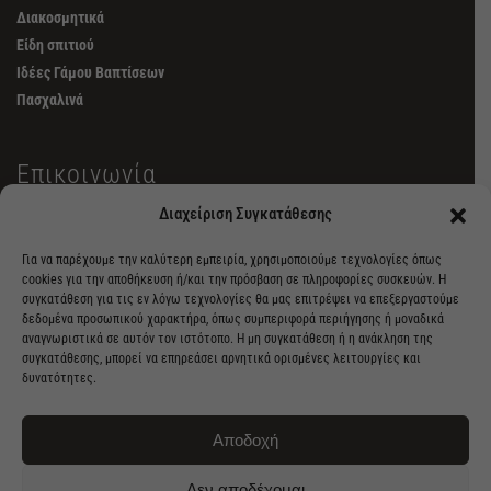
Διακοσμητικά
Είδη σπιτιού
Ιδέες Γάμου Βαπτίσεων
Πασχαλινά
Επικοινωνία
Διαχείριση Συγκατάθεσης
6982462515
Για να παρέχουμε την καλύτερη εμπειρία, χρησιμοποιούμε τεχνολογίες όπως
info@kuroneko.gr
cookies για την αποθήκευση ή/και την πρόσβαση σε πληροφορίες συσκευών. Η
συγκατάθεση για τις εν λόγω τεχνολογίες θα μας επιτρέψει να επεξεργαστούμε
δεδομένα προσωπικού χαρακτήρα, όπως συμπεριφορά περιήγησης ή μοναδικά
Λ. Καλάμου 23, Καπανδρίτι
αναγνωριστικά σε αυτόν τον ιστότοπο. Η μη συγκατάθεση ή η ανάκληση της
συγκατάθεσης, μπορεί να επηρεάσει αρνητικά ορισμένες λειτουργίες και
δυνατότητες.
Αποδοχή
Δεν αποδέχομαι