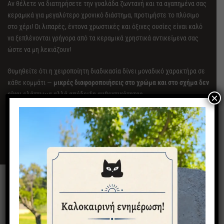
Αν θέλετε να διατηρήσετε την γυαλάδα ζωντανή και τα αγαπημένα σας
κεραμικά για μεγαλύτερο χρονικό διάστημα, προτιμήστε το πλύσιμο
στο χέρι! Οι λιπαρές, έντονα χρωστικές και όξινες ουσίες είναι καλό
να ξεπλένονται γρήγορα από τα κεραμικά χρηστικά αντικείμενα σας
ώστε να μη λεκιάζουν!
Θυμηθείτε ότι η χειροποίητη διαδικασία δίνει μοναδικό χαρακτήρα σε
κάθε κομμάτι —
μικρές διαφοροποιήσεις στο χρώμα και στο σχήμα δεν
είναι ελάττωμα αλλά απόδειξη αυθεντικότητας
.
×
Οι
χρόνοι παράδοσης
ποικίλουν ανάλογα με τη διαθεσιμότητα και την
ποσότητα της παραγγελίας, από 5 έως 9 ημέρες για λίγα τεμάχια,
κατόπιν συνεννόησης για περισσότερα των 8 τεμαχίων.
Μπορεί να σας αρέσουν