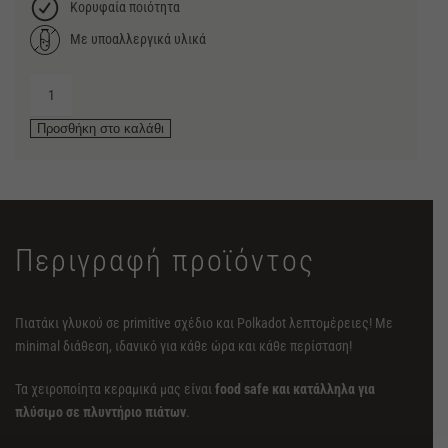
Κορυφαία ποιότητα
Με υποαλλεργικά υλικά
Πιατάκι
του
Προσθήκη στο καλάθι
γλυκού
Συλλογή
Primitive
ποσότητα
Περιγραφή προϊόντος
Πιατάκι γλυκού σε primitive σχέδιο και Polkadot λεπτομέρειες! Με
minimal διάθεση, ιδανικό για κάθε ώρα και κάθε περίσταση!
Τα χειροποίητα κεραμικά μας είναι
food safe και κατάλληλα για
πλύσιμο σε πλυντήριο πιάτων
.