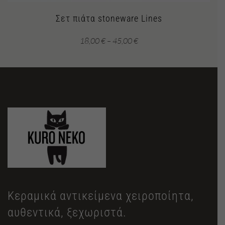
Σετ πιάτα stoneware Lines
Price
18,00
€
–
45,00
€
range:
18,00 €
through
45,00 €
Κεραμικά αντικείμενα χειροποίητα,
αυθεντικά, ξεχωριστά.