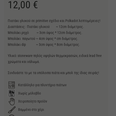
12,00
€
Πιατάκι γλυκού σε primitive σχέδιο και Polkadot λεπτομέρειες!
Διαστάσεις: Πιατάκι γλυκού ~ 12cm διάμετρος.
Μπολάκι ρηχό ~ 3cm ύψος * 12cm διάμετρος.
Μπολάκι παγωτού ~ 4cm ύψος * cm διάμετρος.
Μπολάκι dip ~ 3cm ύψος * 8cm διάμετρος.
Υλικό: stoneware πηλός υψηλών θερμοκρασιών, ειδικά lead free
χρώματα και υάλωμα.
Συνδυάστε το με τα υπόλοιπα πιάτα και μπολ της ίδιας σειράς!
Κατάλληλο για πλυντήριο πιάτων
Χωρίς μόλυβδο
Χειροποίητο προϊόν
Βαμμένο στο χέρι