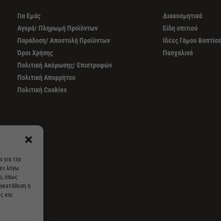
Για Εμάς
Διακοσμητικά
Αγορά/ Πληρωμή Προϊόντων
Είδη σπιτιού
Παράδοση/ Αποστολή Προϊόντων
Ιδέες Γάμου Βαπτίσ
Όροι Χρήσης
Πασχαλινά
Πολιτική Ακύρωσης/ Επιστροφών
Πολιτική Απορρήτου
Πολιτική Cookies
s για την
 εν λόγω
α, όπως
υγκατάθεση ή
ς και