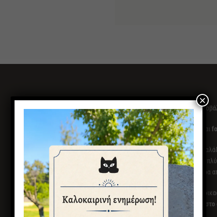
×
Πιατέλα – πλατώ σερβιρίσματος οβάλ
Τα χειροποίητα κεραμικά μας είναι
fo
Αν θέλετε να διατηρήσετε την γυαλά
χρονικό διάστημα, προτιμήστε το πλύ
είναι καλό να ξεπλένονται γρήγορα α
Θυμηθείτε ότι η χειροποίητη διαδικ
διαφοροποιήσεις στο χρώμα και στο