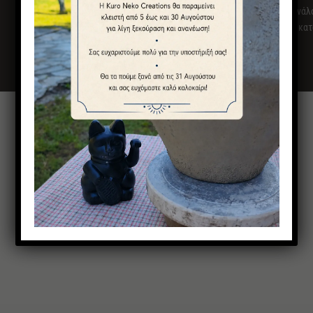
Οι
χρόνοι παράδοσης
ποικίλουν ανάλο
5 έως 9 ημέρες για λίγα τεμάχια, κα
Μπορεί να σας αρέσουν