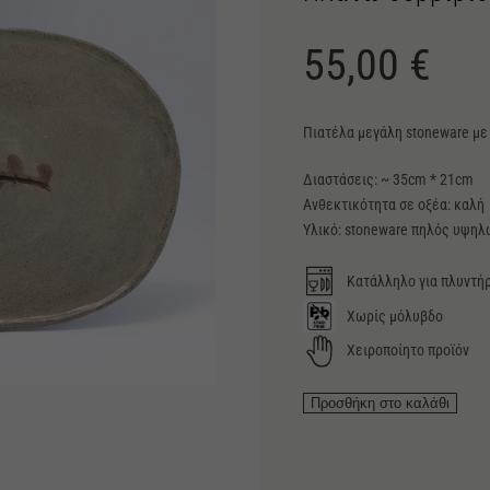
55,00
€
Πιατέλα μεγάλη stoneware με
Διαστάσεις: ~ 35cm * 21cm
Ανθεκτικότητα σε οξέα: καλή
Υλικό: stoneware πηλός υψηλώ
Κατάλληλο για πλυντήρ
Χωρίς μόλυβδο
Χειροποίητο προϊόν
Πλατώ
Προσθήκη στο καλάθι
σερβιρίσματος
Oregano
ποσότητα