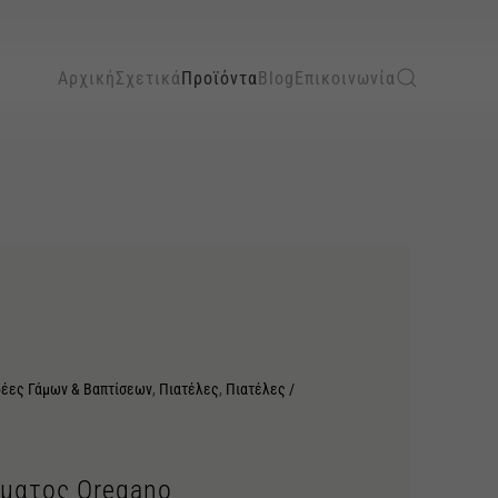
Αρχική
Σχετικά
Προϊόντα
Blog
Επικοινωνία
δέες Γάμων & Βαπτίσεων
,
Πιατέλες
,
Πιατέλες /
ματος Oregano