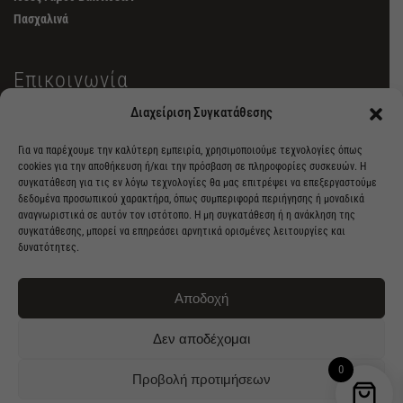
Πασχαλινά
Επικοινωνία
Διαχείριση Συγκατάθεσης
6982462515
Για να παρέχουμε την καλύτερη εμπειρία, χρησιμοποιούμε τεχνολογίες όπως
info@kuroneko.gr
cookies για την αποθήκευση ή/και την πρόσβαση σε πληροφορίες συσκευών. Η
συγκατάθεση για τις εν λόγω τεχνολογίες θα μας επιτρέψει να επεξεργαστούμε
δεδομένα προσωπικού χαρακτήρα, όπως συμπεριφορά περιήγησης ή μοναδικά
Λ. Καλάμου 23, Καπανδρίτι
αναγνωριστικά σε αυτόν τον ιστότοπο. Η μη συγκατάθεση ή η ανάκληση της
συγκατάθεσης, μπορεί να επηρεάσει αρνητικά ορισμένες λειτουργίες και
δυνατότητες.
Αποδοχή
Δεν αποδέχομαι
©
2026
Kuro Neko, all rights reserved. Web Builders
Κατασκευή Ιστοσελίδων
.
0
Προβολή προτιμήσεων