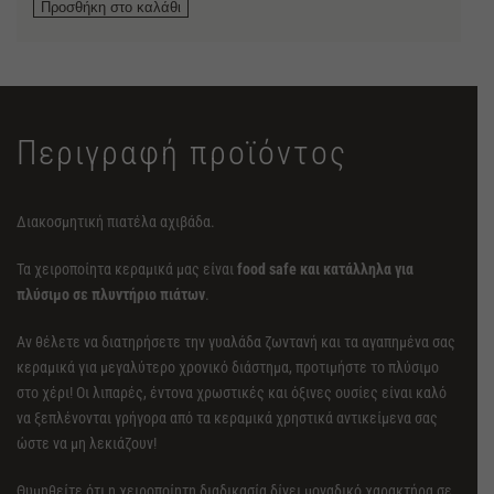
Προσθήκη στο καλάθι
Αχιβάδα
ποσότητα
Περιγραφή προϊόντος
Διακοσμητική πιατέλα αχιβάδα.
Τα χειροποίητα κεραμικά μας είναι
food safe και κατάλληλα για
πλύσιμο σε πλυντήριο πιάτων
.
Αν θέλετε να διατηρήσετε την γυαλάδα ζωντανή και τα αγαπημένα σας
κεραμικά για μεγαλύτερο χρονικό διάστημα, προτιμήστε το πλύσιμο
στο χέρι! Οι λιπαρές, έντονα χρωστικές και όξινες ουσίες είναι καλό
να ξεπλένονται γρήγορα από τα κεραμικά χρηστικά αντικείμενα σας
ώστε να μη λεκιάζουν!
Θυμηθείτε ότι η χειροποίητη διαδικασία δίνει μοναδικό χαρακτήρα σε