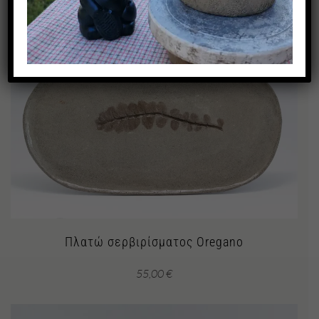
Πλατώ σερβιρίσματος Oregano
55,00
€