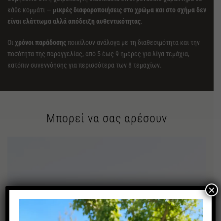
κάθε κομμάτι —
μικρές διαφοροποιήσεις στο χρώμα και στο σχήμα δεν
είναι ελάττωμα αλλά απόδειξη αυθεντικότητας
.
Οι
χρόνοι παράδοσης
ποικίλουν ανάλογα με τη διαθεσιμότητα και την
ποσότητα της παραγγελίας, από 5 έως 9 ημέρες για λίγα τεμάχια,
κατόπιν συνεννόησης για περισσότερα των 8 τεμαχίων.
Μπορεί να σας αρέσουν
×