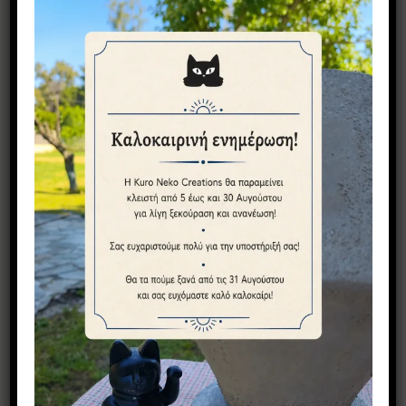
Σαλατιέρα – Μπολ Λαλούδες
45,00
€