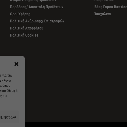
Παράδοση/ Αποστολή Προϊόντων
Ιδέες Γάμου Βαπτίσ
Όροι Χρήσης
Πασχαλινά
Πολιτική Ακύρωσης/ Επιστροφών
Πολιτική Απορρήτου
Πολιτική Cookies
s για την
 εν λόγω
α, όπως
υγκατάθεση ή
ς και
τιμήσεων