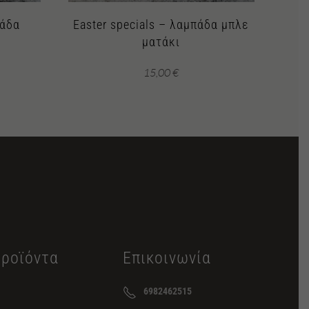
πάδα
Easter specials – λαμπάδα μπλε
ματάκι
15,00
€
Προϊόντα
Επικοινωνία
6982462515