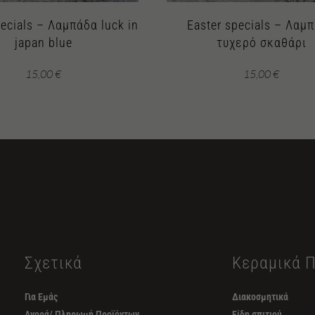
pecials – Λαμπάδα luck in
Easter specials – Λαμ
japan blue
τυχερό σκαθάρι
15,00
€
15,00
€
Σχετικά
Κεραμικά 
Για Εμάς
Διακοσμητικά
Αγορά/ Πληρωμή Προϊόντων
Είδη σπιτιού