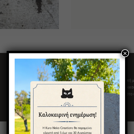
×
Λαμπάδα κόκκινη ξυστή, αρωματική με
Θυμηθείτε ότι η χειροποίητη διαδικα
διαφοροποιήσεις στο χρώμα και στο 