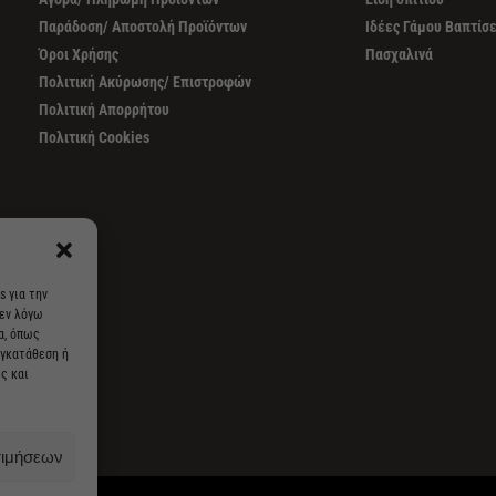
Παράδοση/ Αποστολή Προϊόντων
Ιδέες Γάμου Βαπτίσ
Όροι Χρήσης
Πασχαλινά
Πολιτική Ακύρωσης/ Επιστροφών
Πολιτική Απορρήτου
Πολιτική Cookies
s για την
 εν λόγω
α, όπως
υγκατάθεση ή
ς και
τιμήσεων