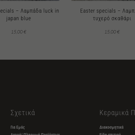
pecials – Λαμπάδα luck in
Easter specials – Λαμ
japan blue
τυχερό σκαθάρι
15,00
€
15,00
€
Σχετικά
Κεραμικά 
Για Εμάς
Διακοσμητικά
Αγορά/ Πληρωμή Προϊόντων
Είδη σπιτιού