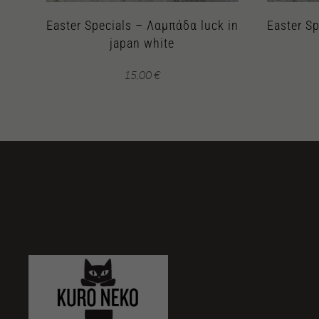
Easter Specials – Λαμπάδα luck in
Easter S
japan white
15,00
€