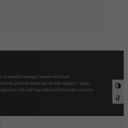
 χειροποίητο κεραμικό γουράκι kanji love!
σία δίνει μοναδικό χαρακτήρα σε κάθε κομμάτι — μικρές
Εναλλαγ
σχήμα δεν είναι ελάττωμα αλλά απόδειξη αυθεντικότητας.
Εναλλαγ