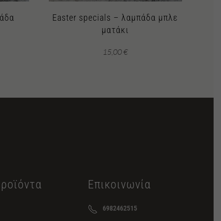
πάδα
Easter specials – λαμπάδα μπλε
ματάκι
15,00
€
Προϊόντα
Επικοινωνία
6982462515