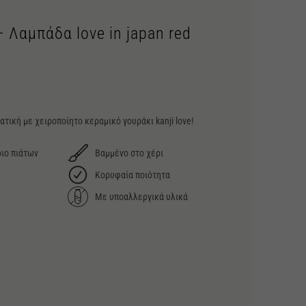
– Λαμπάδα love in japan red
τική με χειροποίητο κεραμικό γουράκι kanji love!
ιο πιάτων
Βαμμένο στο χέρι
Κορυφαία ποιότητα
Με υποαλλεργικά υλικά