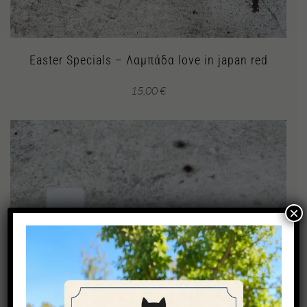
Easter Specials – Λαμπάδα love in japan red
15,00
€
×